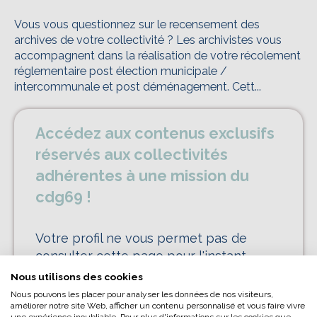
Vous vous questionnez sur le recensement des
archives de votre collectivité ? Les archivistes vous
accompagnent dans la réalisation de votre récolement
réglementaire post élection municipale /
intercommunale et post déménagement. Cett...
Accédez aux contenus exclusifs
réservés aux collectivités
adhérentes à une mission du
L’écoconception, ça vous
cdg69 !
concerne aussi !
Votre profil ne vous permet pas de
consulter cette page pour l'instant.
Nous avons développé ce site Internet dans le cadre
Pour y accéder, votre collectivité doit
Nous utilisons des cookies
d’une démarche forte d’écoconception.
être affiliée ou avoir adhéré à une
Nous pouvons les placer pour analyser les données de nos visiteurs,
Si vous aussi vous souhaitez diminuer
améliorer notre site Web, afficher un contenu personnalisé et vous faire vivre
mission optionnelle du cdg69.
une expérience inoubliable. Pour plus d'informations sur les cookies que