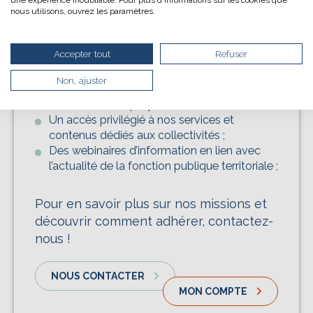
drastiquement les besoins énergétiques nécessaires
nous utilisons, ouvrez les paramètres.
à votre navigation, vous pouvez
Adhérez aux missions du cdg69 et
le parcourir dans son Mode Eco. Celui-ci sollicitera
très peu nos serveurs et vous deviendrez ainsi un
profitez de nombreux avantages :
Accepter tout
Refuser
acteur majeur de l’écoconception.
Merci pour votre contribution !
Non, ajuster
Des missions sur mesure adaptées aux
besoins des employeurs territoriaux ;
Un accès privilégié à nos services et
ACTIVER LE MODE ÉCO
contenus dédiés aux collectivités ;
Des webinaires d’information en lien avec
ANNULER
l’actualité de la fonction publique territoriale ;
Pour en savoir plus sur nos missions et
découvrir comment adhérer, contactez-
nous !
NOUS CONTACTER
MON COMPTE