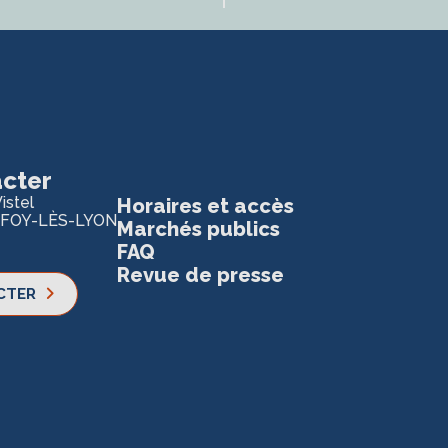
cter
istel
Horaires et accès
 FOY-LÈS-LYON
Marchés publics
FAQ
Revue de presse
CTER