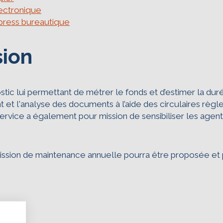
lectronique
press bureautique
sion
c lui permettant de métrer le fonds et d’estimer la durée
ment et l'analyse des documents à l’aide des circulaires r
service a également pour mission de sensibiliser les agent
ssion de maintenance annuelle pourra être proposée et p
tion, ça vous concerne aussi !
é ce site Internet dans le cadre d’une démarche forte 