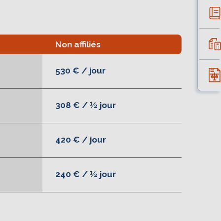
s nécessaires à
vous deviendrez ainsi
Non affiliés
530 € / jour
308 € / ½ jour
420 € / jour
240 € / ½ jour