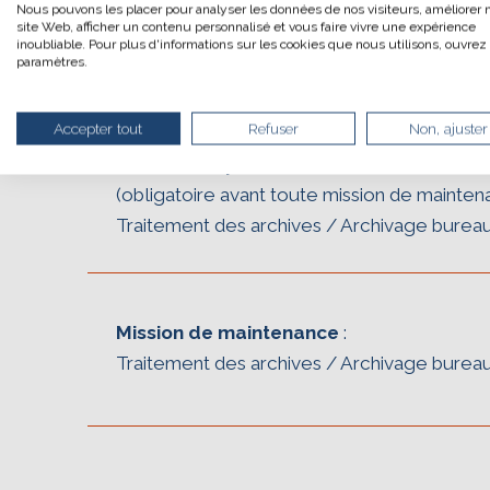
Nous pouvons les placer pour analyser les données de nos visiteurs, améliorer 
Si vous aussi vous 
site Web, afficher un contenu personnalisé et vous faire vivre une expérience
votre navigation, v
inoubliable. Pour plus d'informations sur les cookies que nous utilisons, ouvrez 
paramètres.
le parcourir dans so
un acteur majeur de
Merci pour votre con
Accepter tout
Refuser
Non, ajuster
Mission temporaire
(obligatoire avant toute mission de maintena
Traitement des archives / Archivage burea
Mission de maintenance
:
Traitement des archives / Archivage burea