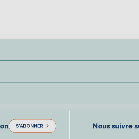
ion
Nous suivre s
S'ABONNER