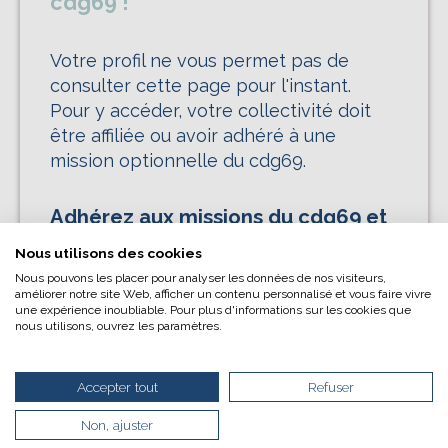
cdg69 !
Votre profil ne vous permet pas de
consulter cette page pour l'instant.
Pour y accéder, votre collectivité doit
être affiliée ou avoir adhéré à une
L’écoconception, ça vous
mission optionnelle du cdg69.
concerne aussi !
Adhérez aux missions du cdg69 et
Nous avons développé ce site Internet dans le cadre
profitez de nombreux avantages :
Nous utilisons des cookies
d’une démarche forte d’écoconception.
Nous pouvons les placer pour analyser les données de nos visiteurs,
Si vous aussi vous souhaitez diminuer
améliorer notre site Web, afficher un contenu personnalisé et vous faire vivre
Des missions sur mesure adaptées aux
une expérience inoubliable. Pour plus d'informations sur les cookies que
drastiquement les besoins énergétiques nécessaires
besoins des employeurs territoriaux ;
nous utilisons, ouvrez les paramètres.
à votre navigation, vous pouvez
Un accès privilégié à nos services et
le parcourir dans son Mode Eco. Celui-ci sollicitera
contenus dédiés aux collectivités ;
très peu nos serveurs et vous deviendrez ainsi un
Des webinaires d’information en lien avec
Accepter tout
Refuser
acteur majeur de l’écoconception.
l’actualité de la fonction publique territoriale ;
Merci pour votre contribution !
Non, ajuster