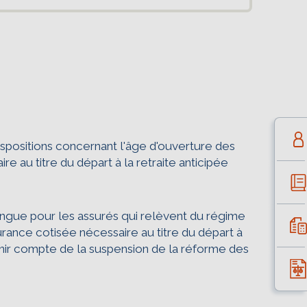
dispositions concernant l'âge d'ouverture des
d’écoconception.
e au titre du départ à la retraite anticipée
s nécessaires à
vous deviendrez ainsi
 longue pour les assurés qui relèvent du régime
urance cotisée nécessaire au titre du départ à
tenir compte de la suspension de la réforme des