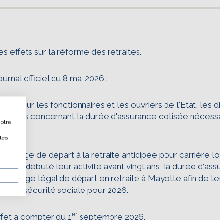
 effets sur la réforme des retraites.
tion, ça vous concerne aussi !
urnal officiel du 8 mai 2026 :
er, pour les fonctionnaires et les ouvriers de l'Etat, les 
é ce site Internet dans le cadre d’une démarche forte 
e celles concernant la durée d'assurance cotisée nécessair
notre
souhaitez diminuer drastiquement les besoins énergétique
ous pouvez
les
n Mode Eco. Celui-ci sollicitera très peu nos serveurs et 
ter l'âge de départ à la retraite anticipée pour carrière
 l’écoconception.
ayant débuté leur activité avant vingt ans, la durée d'ass
tribution !
és et l'âge légal de départ en retraite à Mayotte afin de 
t de la sécurité sociale pour 2026.
ACTIVER LE MODE ÉCO
ANNULER
er
ffet à compter du 1
septembre 2026.