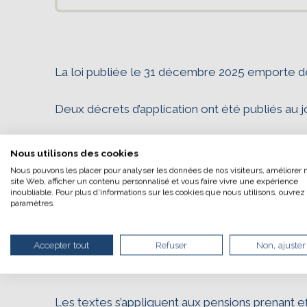
La loi publiée le 31 décembre 2025 emporte des
L’écoconcep
Deux décrets d’application ont été publiés au jo
- le décret n°2026-344 du 7 mai 2026 vient adapt
Nous avons développ
Nous utilisons des cookies
droits et la durée d'assurance requise, ainsi qu
Nous pouvons les placer pour analyser les données de nos visiteurs, améliorer 
Si vous aussi vous 
pour les assurés handicapés ;
site Web, afficher un contenu personnalisé et vous faire vivre une expérience
votre navigation, v
inoubliable. Pour plus d'informations sur les cookies que nous utilisons, ouvrez 
paramètres.
le parcourir dans so
- le décret n°2026-345 du 7 mai 2026 vient adap
un acteur majeur de
général et des régimes de la fonction publique 
Merci pour votre con
Accepter tout
Refuser
Non, ajuster
la retraite anticipée pour les assurés handicap
retraites de 2023 issue de la loi de financemen
Les textes s’appliquent aux pensions prenant e