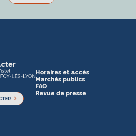
cter
istel
Horaires et accès
 FOY-LÈS-LYON
Marchés publics
FAQ
Revue de presse
CTER