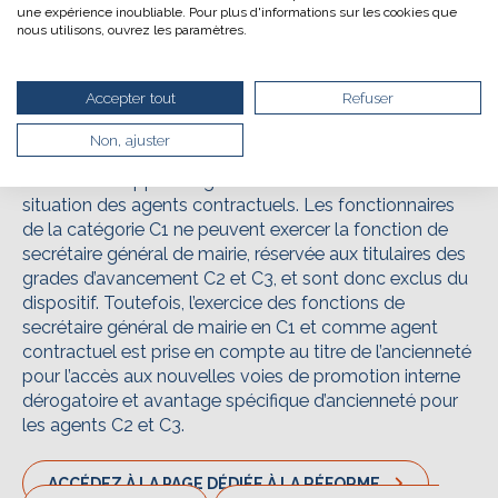
aux secrétaires généraux de mairie qui exercent leurs
une expérience inoubliable. Pour plus d'informations sur les cookies que
drastiquement les besoins énergétiques nécessaires
fonctions dans le cadre d’un service commun créé par
nous utilisons, ouvrez les paramètres.
à votre navigation, vous pouvez
un établissement public de coopération
le parcourir dans son Mode Eco. Celui-ci sollicitera
intercommunale (EPCI) à fiscalité propre, d’une mise à
très peu nos serveurs et vous deviendrez ainsi un
disposition par un EPCI sans fiscalité propre ou par un
Accepter tout
Refuser
acteur majeur de l’écoconception.
centre de gestion.
Merci pour votre contribution !
Non, ajuster
L’instruction apporte également des éléments sur la
situation des agents contractuels. Les fonctionnaires
ACTIVER LE MODE ÉCO
de la catégorie C1 ne peuvent exercer la fonction de
secrétaire général de mairie, réservée aux titulaires des
ANNULER
grades d’avancement C2 et C3, et sont donc exclus du
dispositif. Toutefois, l’exercice des fonctions de
secrétaire général de mairie en C1 et comme agent
contractuel est prise en compte au titre de l’ancienneté
pour l’accès aux nouvelles voies de promotion interne
dérogatoire et avantage spécifique d’ancienneté pour
les agents C2 et C3.
ACCÉDEZ À LA PAGE DÉDIÉE À LA RÉFORME