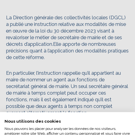
La Direction générale des collectivités locales (DGCL)
a publié une instruction relative aux modalités de mise
en œuvre de la loi du 30 décembre 2023 visant à
revaloriser le métier de secrétaire de mairie et de ses
décrets d’application.Elle apporte de nombreuses
précisions quant à l’application des modalités pratiques
de cette réforme.
En particulier, l’instruction rappelle qu’il appartient au
maire de nommer un agent aux fonctions de
L’écoconception, ça vous
secrétariat général de mairie. Un seul secrétaire général
de mairie à temps complet peut occuper ces
concerne aussi !
fonctions, mais il est également indiqué qu’il est
possible que deux agents à temps non complet
exercent alternativement la fonction.
Nous avons développé ce site Internet dans le cadre
Nous utilisons des cookies
d’une démarche forte d’écoconception.
La DGCL ajoute que la réforme s’applique également
Nous pouvons les placer pour analyser les données de nos visiteurs,
Si vous aussi vous souhaitez diminuer
améliorer notre site Web, afficher un contenu personnalisé et vous faire vivre