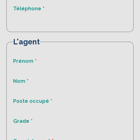
Téléphone
L'agent
Prénom
Nom
Poste occupé
Grade
L’écoconception, ça vous