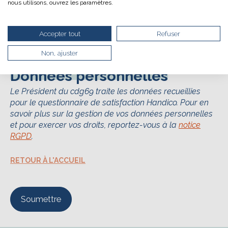
et saisissez le résultat. Par exemple, pour 1 + 3, saisissez 4.
nous utilisons, ouvrez les paramètres.
à votre navigation, vous pouvez
Cette question sert à vérifier si vous êtes un visiteur humain
le parcourir dans son Mode Eco. Celui-ci sollicitera
ou non afin d'éviter les soumissions de pourriel (spam)
très peu nos serveurs et vous deviendrez ainsi un
Accepter tout
Refuser
automatisées.
acteur majeur de l’écoconception.
Merci pour votre contribution !
Non, ajuster
Données personnelles
ACTIVER LE MODE ÉCO
Le Président du cdg69 traite les données recueillies
pour le questionnaire de satisfaction Handico. Pour en
ANNULER
savoir plus sur la gestion de vos données personnelles
et pour exercer vos droits, reportez-vous à la
notice
RGPD
.
RETOUR À L'ACCUEIL