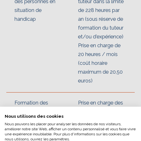
des personnes en
tuteur dans la limite
situation de
de 228 heures par
handicap
an (sous réserve de
formation du tuteur
et/ou d'expérience)
Prise en charge de
20 heures / mois
(coût horaire
maximum de 20,50
L’écoconception, ça vous
euros)
concerne aussi !
Formation des
Prise en charge des
Nous avons développé ce site Internet dans le cadre
acteurs internes de
frais de formation
Nous utilisons des cookies
d’une démarche forte d’écoconception.
la politique
dans la limite de 10
Nous pouvons les placer pour analyser les données de nos visiteurs,
Si vous aussi vous souhaitez diminuer
handicap
000 euros / année
améliorer notre site Web, afficher un contenu personnalisé et vous faire vivre
une expérience inoubliable. Pour plus d'informations sur les cookies que
drastiquement les besoins énergétiques nécessaires
de formation
nous utilisons, ouvrez les paramètres.