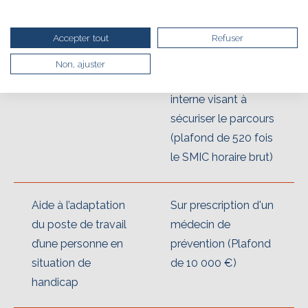
à votre navigation, vous pouvez
le parcourir dans son Mode Eco. Celui-ci sollicitera
très peu nos serveurs et vous deviendrez ainsi un
Accepter tout
Refuser
Accompagnement
Prise en charge des
acteur majeur de l’écoconception.
socio-pédagogique
frais d'un
Merci pour votre contribution !
Non, ajuster
accompagnement
interne visant à
ACTIVER LE MODE ÉCO
sécuriser le parcours
ANNULER
(plafond de 520 fois
le SMIC horaire brut)
Aide à l’adaptation
Sur prescription d'un
du poste de travail
médecin de
d’une personne en
prévention (Plafond
situation de
de 10 000 €)
handicap